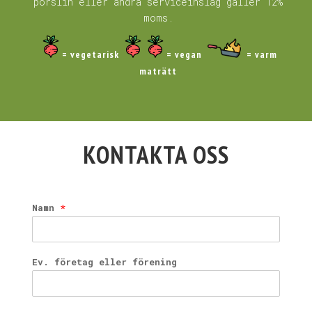
porslin eller andra serviceinslag gäller 12%
moms.
= vegetarisk
= vegan
= varm
maträtt
KONTAKTA OSS
Namn
*
Ev. företag eller förening