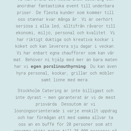
anordnar fantastiska event till underbara
priser. De flesta kunder som kommer till
oss stannar kvar många år.
Vi är oerhört
seriösa i alla led, alltifrån råvaror till
ekonomi, miljö, personal och kvalitet. Vi
har riktigt duktiga och kreativa kockar i
köket och kan leverera sju dagar i veckan.
Vi har enbart egna chaufförer som kan vår
mat.
Behöver ni hjälp med mer än bara maten
har vi
egen porslinsuthyrning
.
Du kan även
hyra personal, kockar, grillar och möbler
samt linne med mera.
Stockholm Catering är inte billigast och
inte dyrast – men garanterat är vi de mest
prisvärda. Dessutom är vi
lösningsorienterade i varje enskilt uppdrag
och har förmågan att med samma allvar ta
oss an en buffé för 20 personer som att
ensamma sköta maten till 35.000 personer på