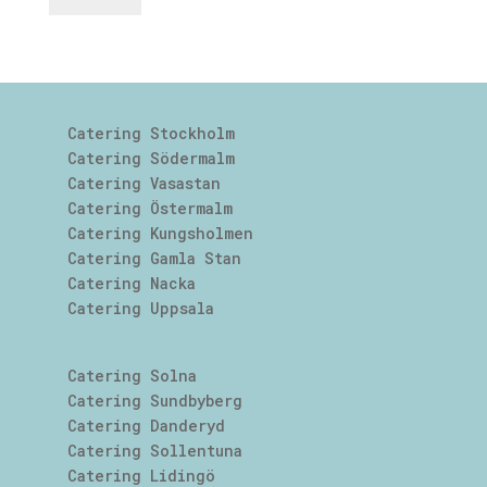
Catering Stockholm
Catering Södermalm
Catering Vasastan
Catering Östermalm
Catering Kungsholmen
Catering Gamla Stan
Catering Nacka
Catering Uppsala
Catering Solna
Catering Sundbyberg
Catering Danderyd
Catering Sollentuna
Catering Lidingö