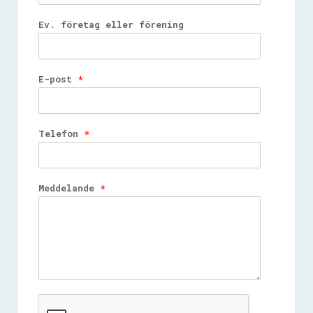
Ev. företag eller förening
E-post
*
Telefon
*
Meddelande
*