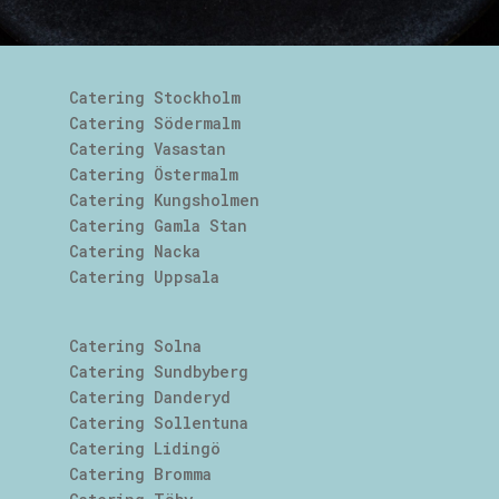
Catering Stockholm
Catering Södermalm
Catering Vasastan
Catering Östermalm
Catering Kungsholmen
Catering Gamla Stan
Catering Nacka
Catering Uppsala
Catering Solna
Catering Sundbyberg
Catering Danderyd
Catering Sollentuna
Catering Lidingö
Catering Bromma