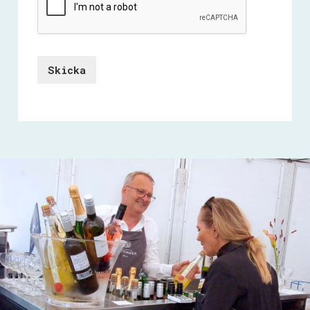
Skicka