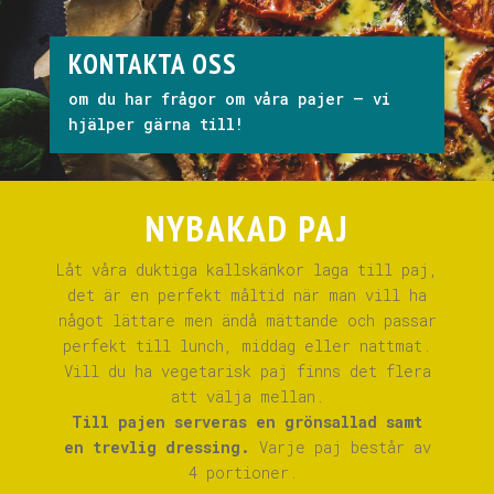
KONTAKTA OSS
om du har frågor om våra pajer – vi
hjälper gärna till!
NYBAKAD PAJ
Låt våra duktiga kallskänkor laga till paj,
det är en perfekt måltid när man vill ha
något lättare men ändå mättande och passar
perfekt till lunch, middag eller nattmat.
Vill du ha vegetarisk paj finns det flera
att välja mellan.
Till pajen serveras en grönsallad samt
en trevlig dressing.
Varje paj består av
4 portioner.