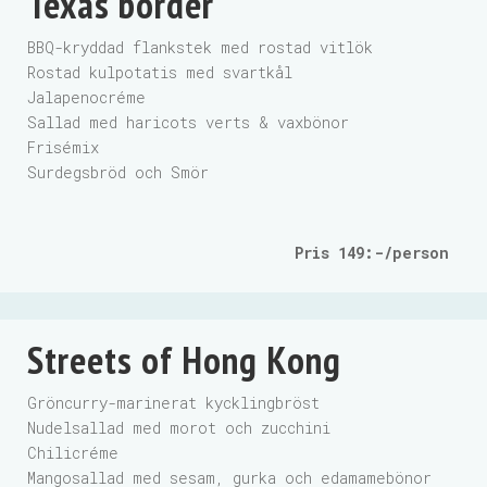
Texas border
BBQ-kryddad flankstek med rostad vitlök
Rostad kulpotatis med svartkål
Jalapenocréme
Sallad med haricots verts & vaxbönor
Frisémix
Surdegsbröd och Smör
Pris 149
:-/person
Streets of Hong Kong
Gröncurry-marinerat kycklingbröst
Nudelsallad med morot och zucchini
Chilicréme
Mangosallad med sesam, gurka och edamamebönor