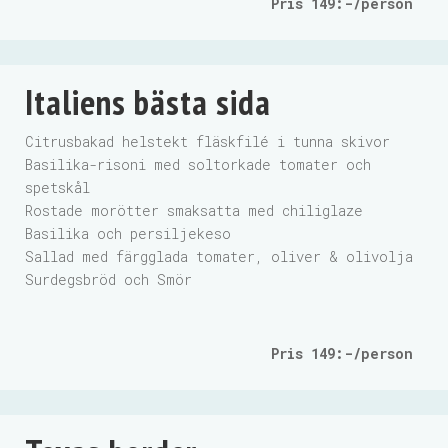
Pris 149:-/person
Italiens bästa sida
Citrusbakad helstekt fläskfilé i tunna skivor
Basilika-risoni med soltorkade tomater och
spetskål
Rostade morötter smaksatta med chiliglaze
Basilika och persiljekeso
Sallad med färgglada tomater, oliver & olivolja
Surdegsbröd och Smör
Pris 149:-/person