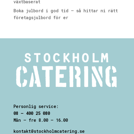
växtbaserat
Boka julbord i god tid – så hittar ni rätt
företagsjulbord för er
Personlig service:
08 – 400 25 080
Mån – fre 8.00 – 16.00
kontakt@stockholmcatering.se