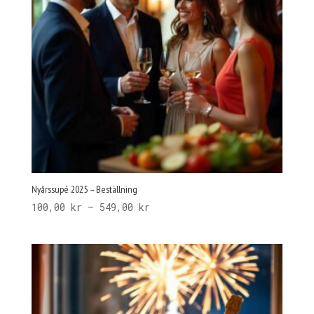
Nyårssupé 2025 – Beställning
Prisintervall:
100,00
kr
–
549,00
kr
100,00 kr
till
549,00 kr