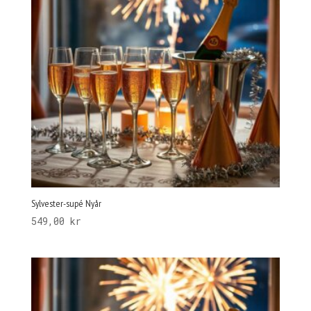
Sylvester-supé Nyår
549,00
kr