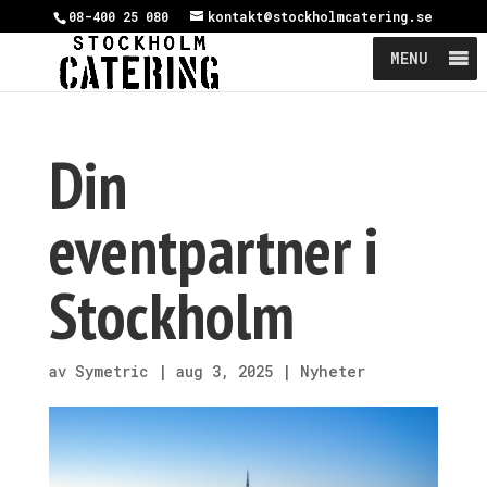
08-400 25 080
kontakt@stockholmcatering.se
MENU
Din
eventpartner i
Stockholm
av
Symetric
|
aug 3, 2025
|
Nyheter