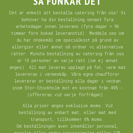
SÅ FUNKAR DET
Det är enkelt att beställa catering från oss! Vi
behöver ha din beställning senast fyra
arbetsdagar innan leverans (fyra dagar = 96
timmar före bokad leveranstid). Meddela oss om
du har önskemål om specialkost på grund av
allergier eller annat så ordnar vi alternativa
rätter. Minsta beställning av catering från oss
är 15 personer av varje rätt (om ej annat
anges). All mat leveras upplagd på fat, varm mat
levereras i värmeskåp. Våra egna chaufförer
levererar er beställning alla dagar i veckan
inom Stor-Stockholm mot en kostnad från 495:-
(offereras vid varje förfrågan).
Alla priser anges exklusive moms. Vid
beställning av enbart mat, eller mat med
transport, tillkommer 6% moms.
Om beställningen även innehåller personal,
porslin eller andra serviceinslag gäller 12%