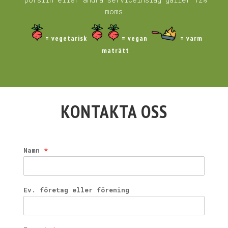
moms.
= vegetarisk
= vegan
= varm
maträtt
KONTAKTA OSS
Namn
*
Ev. företag eller förening