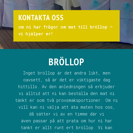
KONTAKTA OSS
om ni har frågor om mat till bröllop –
vi hjälper er!
BRÖLLOP
Inget bröllop är det andra likt, men
oavsett, så är det er viktigaste dag
hittills. Av den anledningen så erbjuder
vi alltid att ni kan beställa den mat ni
tänkt er som två provsmaksportioner. Om ni
vill kan ni välja att äta maten hos oss,
då sätter vi av en timme där vi
även passar på att prata om hur ni har
tänkt er allt runt ert bröllop. Vi kan