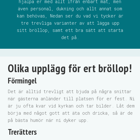
hjälpa er med allt ifrån enbart mat, men
även personal, dukning och allt annat som
kan behövas, Nedan ser du vad vi tycker är
tre trevliga varianter av att lägga upp
sitt bröllop, samt ett bra sätt att starta
det på.
Olika upplägg för ert bröllop!
Förmingel
Det är alltid trevligt att bjuda på några snittar
när gästerna anländer till platsen för er fest. Ni
är ju ofta kvar vid kyrkan och tar bilder. Låt dem
börja med något gott att äta och dricka, så är de
på bästa humör när ni dyker upp.
Trerätters